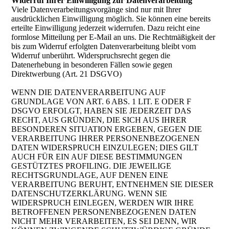
Widerruf Ihrer Einwilligung zur Datenverarbeitung
Viele Datenverarbeitungsvorgänge sind nur mit Ihrer
ausdrücklichen Einwilligung möglich. Sie können eine bereits
erteilte Einwilligung jederzeit widerrufen. Dazu reicht eine
formlose Mitteilung per E-Mail an uns. Die Rechtmäßigkeit der
bis zum Widerruf erfolgten Datenverarbeitung bleibt vom
Widerruf unberührt. Widerspruchsrecht gegen die
Datenerhebung in besonderen Fällen sowie gegen
Direktwerbung (Art. 21 DSGVO)
WENN DIE DATENVERARBEITUNG AUF
GRUNDLAGE VON ART. 6 ABS. 1 LIT. E ODER F
DSGVO ERFOLGT, HABEN SIE JEDERZEIT DAS
RECHT, AUS GRÜNDEN, DIE SICH AUS IHRER
BESONDEREN SITUATION ERGEBEN, GEGEN DIE
VERARBEITUNG IHRER PERSONENBEZOGENEN
DATEN WIDERSPRUCH EINZULEGEN; DIES GILT
AUCH FÜR EIN AUF DIESE BESTIMMUNGEN
GESTÜTZTES PROFILING. DIE JEWEILIGE
RECHTSGRUNDLAGE, AUF DENEN EINE
VERARBEITUNG BERUHT, ENTNEHMEN SIE DIESER
DATENSCHUTZERKLÄRUNG. WENN SIE
WIDERSPRUCH EINLEGEN, WERDEN WIR IHRE
BETROFFENEN PERSONENBEZOGENEN DATEN
NICHT MEHR VERARBEITEN, ES SEI DENN, WIR