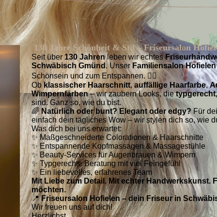
130 Jahre Schönheit & Stil – Friseursalon Hofi
Seit über
130 Jahren
leben wir echtes
Friseurhandw
Schwäbisch Gmünd
. Unser
Familiensalon Hofielen
Schönsein und zum Entspannen. 💆‍♀️
Ob
klassischer Haarschnitt
,
auffällige Haarfarbe
,
A
Wimpernfärben
– wir zaubern Looks, die
typgerecht,
sind. Ganz so, wie du bist.
🌈
Natürlich oder bunt? Elegant oder edgy?
Für dei
einfach dein tägliches Wow – wir stylen dich so, wie du
Was dich bei uns erwartet:
✨ Maßgeschneiderte Colorationen & Haarschnitte
✨ Entspannende Kopfmassagen & Massagestühle
✨ Beauty-Services für Augenbrauen & Wimpern
✨ Typgerechte Beratung mit viel Feingefühl
✨ Ein liebevolles, erfahrenes Team
Mit Liebe zum Detail. Mit echter Handwerkskunst.
möchten.
📍
Friseursalon Hofielen – dein Friseur in Schwä
Wir freuen uns auf dich!
Herzlichst,