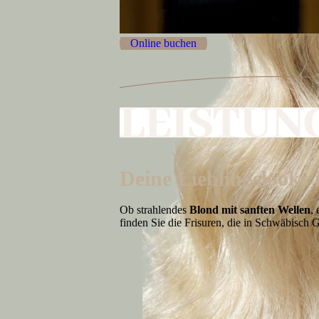
Online buchen
Deine Lieblingslook
Ob strahlendes
Blond mit sanften Wellen
,
finden Sie die Frisuren, die in Schwäbisch