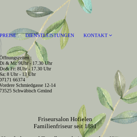
PREISE
DIENSTLEISTUNGEN
KONTAKT
Öffnungszeiten :
Di & Mi: 9Uhr - 17.30 Uhr
Do& Fr: 8Uhr - 17.30 Uhr
Sa: 8 Uhr - 13 Uhr
07171 66374
Vordere Schmiedgasse 12-14
73525 Schwäbisch Gmünd
Friseursalon Hofielen
Familienfriseur
seit 1891