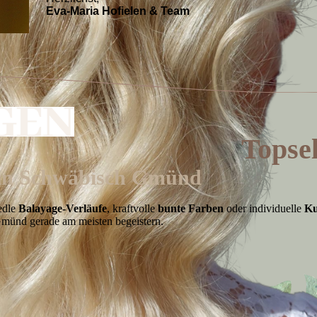
Eva-Maria Hofielen & Team
Topse
s in Schwäbisch Gmünd
 edle
Balayage-Verläufe
, kraftvolle
bunte Farben
oder individuelle
Ku
 Gmünd gerade am meisten begeistern.