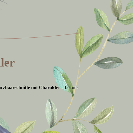
ller
rzhaarschnitte mit Charakter
– bei uns