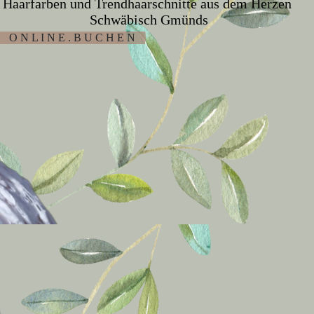
Haarfarben und Trendhaarschnitte aus dem Herzen
Schwäbisch Gmünds
O N L I N E . B U C H E N