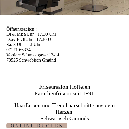
Öffnungszeiten :
Di & Mi: 9Uhr - 17.30 Uhr
Do& Fr: 8Uhr - 17.30 Uhr
Sa: 8 Uhr - 13 Uhr
07171 66374
Vordere Schmiedgasse 12-14
73525 Schwäbisch Gmünd
Friseursalon Hofielen
Familienfriseur
seit 1891
Haarfarben und Trendhaarschnitte aus dem
Herzen
Schwäbisch Gmünds
O N L I N E . B U C H E N