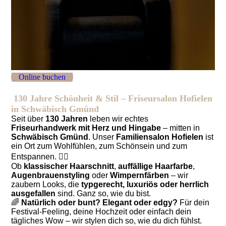
Online buchen
130 Jahre Schönheit & Stil – Friseursalon Hofielen
in Schwäbisch Gmünd
Seit über
130 Jahren
leben wir echtes
Friseurhandwerk mit Herz und Hingabe
– mitten in
Schwäbisch Gmünd
. Unser
Familiensalon Hofielen
ist
ein Ort zum Wohlfühlen, zum Schönsein und zum
Entspannen. 💆‍♀️
Ob
klassischer Haarschnitt
,
auffällige Haarfarbe
,
Augenbrauenstyling
oder
Wimpernfärben
– wir
zaubern Looks, die
typgerecht, luxuriös oder herrlich
ausgefallen
sind. Ganz so, wie du bist.
🌈
Natürlich oder bunt? Elegant oder edgy?
Für dein
Festival-Feeling, deine Hochzeit oder einfach dein
tägliches Wow – wir stylen dich so, wie du dich fühlst.